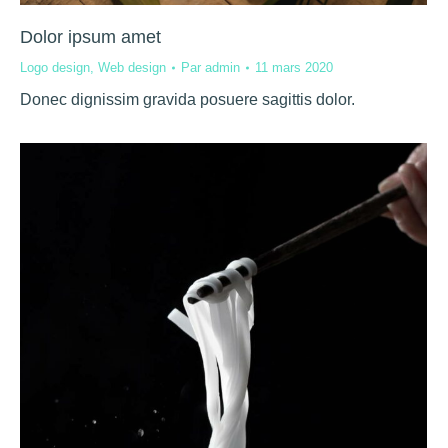
Dolor ipsum amet
Logo design
,
Web design
Par
admin
11 mars 2020
Donec dignissim gravida posuere sagittis dolor.