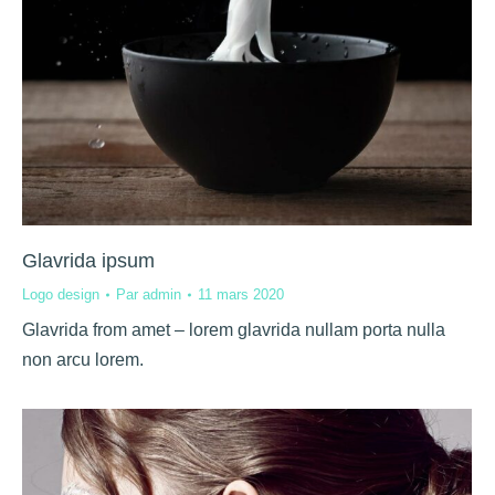
Glavrida ipsum
Logo design
Par
admin
11 mars 2020
Glavrida from amet – lorem glavrida nullam porta nulla
non arcu lorem.