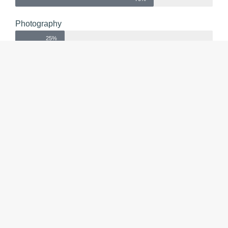
Photography
25%
Donec cursus scelerisque eleifend. Sed pretium vitae
tortor tempor vulputate. Praesent quis tincidunt justo, ut
ullamcorper urna. Aenean non purus in lorem vehicula
ornare ut vel justo.